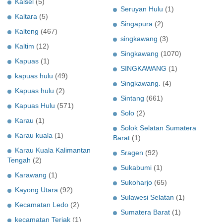
Kalsel
(5)
Seruyan Hulu
(1)
Kaltara
(5)
Singapura
(2)
Kalteng
(467)
singkawang
(3)
Kaltim
(12)
Singkawang
(1070)
Kapuas
(1)
SINGKAWANG
(1)
kapuas hulu
(49)
Singkawang.
(4)
Kapuas hulu
(2)
Sintang
(661)
Kapuas Hulu
(571)
Solo
(2)
Karau
(1)
Solok Selatan Sumatera
Karau kuala
(1)
Barat
(1)
Karau Kuala Kalimantan
Sragen
(92)
Tengah
(2)
Sukabumi
(1)
Karawang
(1)
Sukoharjo
(65)
Kayong Utara
(92)
Sulawesi Selatan
(1)
Kecamatan Ledo
(2)
Sumatera Barat
(1)
kecamatan Teriak
(1)