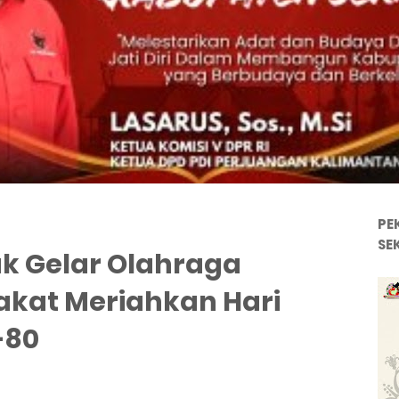
PE
SE
ak Gelar Olahraga
kat Meriahkan Hari
-80