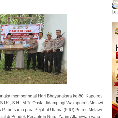
Les
angka memperingati Hari Bhayangkara ke-80, Kapolres
.I.K., S.H., M.Tr. Opsla didampingi Wakapolres Melawi
A.P., bersama para Pejabat Utama (PJU) Polres Melawi
ial di Pondok Pesantren Nurul Yaqin Aflahiyyah yang