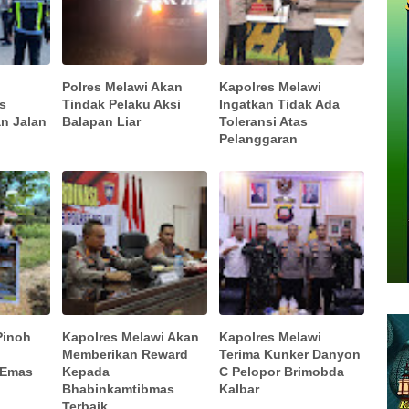
Polres Melawi Akan
Kapolres Melawi
es
Tindak Pelaku Aksi
Ingatkan Tidak Ada
n Jalan
Balapan Liar
Toleransi Atas
Pelanggaran
Pinoh
Kapolres Melawi Akan
Kapolres Melawi
Memberikan Reward
Terima Kunker Danyon
 Emas
Kepada
C Pelopor Brimobda
Bhabinkamtibmas
Kalbar
Terbaik