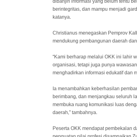
dibanjiri informasi yang belum tentu be
berintegritas, dan mampu menjadi gard
katanya.
Christianus menegaskan Pemprov Kalb
mendukung pembangunan daerah dan me
“Kami berharap melalui OKK ini lahir 
organisasi, tetapi juga punya wawasa
menghadirkan informasi edukatif dan 
Ia menambahkan keberhasilan pembang
berimbang, dan menjangkau seluruh la
membuka ruang komunikasi luas deng
daerah,” tambahnya.
Peserta OKK mendapat pembekalan dar
penguatan nilai profesi disampaikan Zu