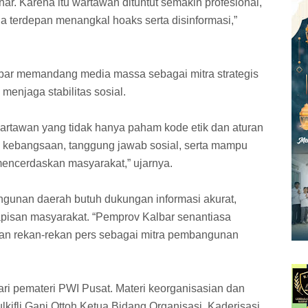
nar. Karena itu wartawan dituntut semakin profesional,
a terdepan menangkal hoaks serta disinformasi,”
ar memandang media massa sebagai mitra strategis
njaga stabilitas sosial.
wartawan yang tidak hanya paham kode etik dan aturan
n kebangsaan, tanggung jawab sosial, serta mampu
mencerdaskan masyarakat,” ujarnya.
unan daerah butuh dukungan informasi akurat,
pisan masyarakat. “Pemprov Kalbar senantiasa
an rekan-rekan pers sebagai mitra pembangunan
i pemateri PWI Pusat. Materi keorganisasian dan
lkifli Gani Ottoh Ketua Bidang Organisasi, Kaderisasi