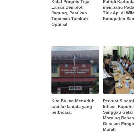
Ketat Progres Tiga
Patroli Karhutl
Lahan Demplot
membahu Pad
Jagung, Pastikan
Titik Api di Wi
Tanaman Tumbuh
Kabupaten Sa
Optimal
Kita Bukan Menuduh
Perkuat Sinerg
tapi fakta data yang
Inflasi, Kapolr
berbicara.
Sanggau Gelar
Morning Baha
Gerakan Pang
Murah