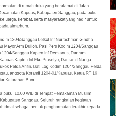
hormatan di rumah duka yang beralamat di Jalan
 Kecamatan Kapuas, Kabupaten Sanggau, pada pukul
eluarga, kerabat, serta masyarakat yang hadir untuk
epada almarhum.
Dandim 1204/Sanggau Letkol Inf Nurrachman Gindha
gau Mayor Arm Dulloh, Pasi Pers Kodim 1204/Sanggau
im 1204/Sanggau Kapten Inf Demianus, Danramil
l Kapuas Kapten Inf Eko Prasetyo, Danramil Nanga
ukok Pelda Arifin, Bati Log Kodim 1204/Sanggau Pelda
gau, anggota Koramil 1204-01/Kapuas, Ketua RT 16
tar Kelurahan Bunut.
a pukul 10.00 WIB di Tempat Pemakaman Muslim
Kabupaten Sanggau. Seluruh rangkaian kegiatan
 khidmat sebagai bentuk penghormatan terakhir kepada