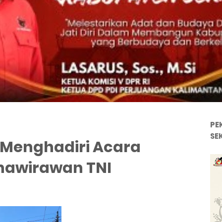
PE
SE
 Menghadiri Acara
awirawan TNI