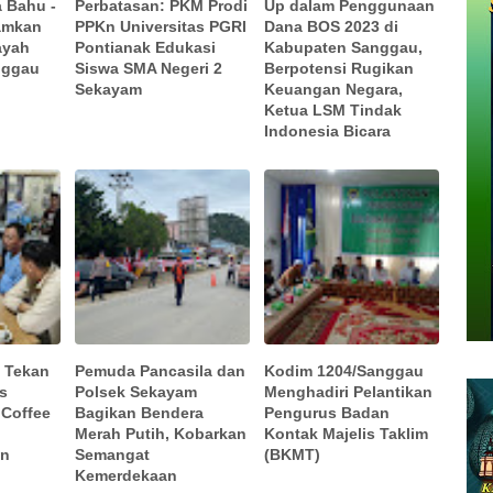
a Bahu -
Perbatasan: PKM Prodi
Up dalam Penggunaan
amkan
PPKn Universitas PGRI
Dana BOS 2023 di
layah
Pontianak Edukasi
Kabupaten Sanggau,
nggau
Siswa SMA Negeri 2
Berpotensi Rugikan
Sekayam
Keuangan Negara,
Ketua LSM Tindak
Indonesia Bicara
i Tekan
Pemuda Pancasila dan
Kodim 1204/Sanggau
es
Polsek Sekayam
Menghadiri Pelantikan
 Coffee
Bagikan Bendera
Pengurus Badan
s
Merah Putih, Kobarkan
Kontak Majelis Taklim
an
Semangat
(BKMT)
Kemerdekaan