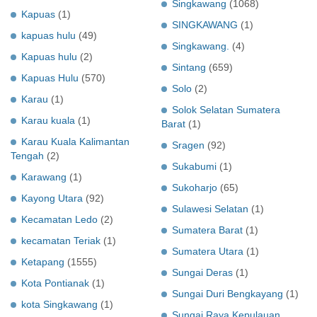
Singkawang
(1068)
Kapuas
(1)
SINGKAWANG
(1)
kapuas hulu
(49)
Singkawang.
(4)
Kapuas hulu
(2)
Sintang
(659)
Kapuas Hulu
(570)
Solo
(2)
Karau
(1)
Solok Selatan Sumatera
Karau kuala
(1)
Barat
(1)
Karau Kuala Kalimantan
Sragen
(92)
Tengah
(2)
Sukabumi
(1)
Karawang
(1)
Sukoharjo
(65)
Kayong Utara
(92)
Sulawesi Selatan
(1)
Kecamatan Ledo
(2)
Sumatera Barat
(1)
kecamatan Teriak
(1)
Sumatera Utara
(1)
Ketapang
(1555)
Sungai Deras
(1)
Kota Pontianak
(1)
Sungai Duri Bengkayang
(1)
kota Singkawang
(1)
Sungai Raya Kepulauan