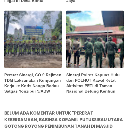
Ilegal di Desa Bontai
Jaya
Pererat Sinergi, CO 9 Rejimen
Sinergi Polres Kapuas Hulu
TDM Laksanakan Kunjungan
dan POLHUT Kawal Ketat
Kerja ke Kotis Nanga Badau
Aktivitas PETI di Taman
Satgas Yonzipur 5/ABW
Nasional Betung Kerihun
BELUM ADA KOMENTAR UNTUK "PERERAT
KEBERSAMAAN, BABINSA KORAMIL PUTUSSIBAU UTARA
GOTONG ROYONG PENIMBUNAN TANAH DI MASJID