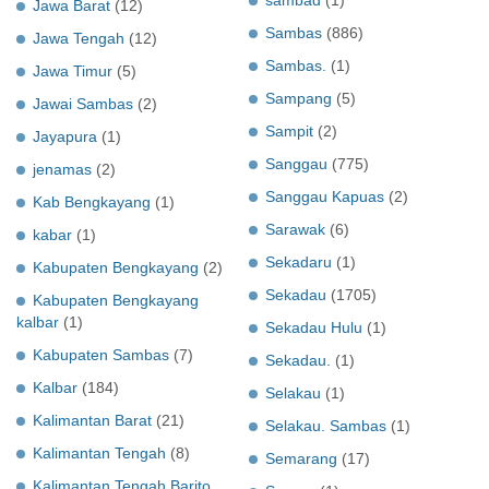
sambad
(1)
Jawa Barat
(12)
Sambas
(886)
Jawa Tengah
(12)
Sambas.
(1)
Jawa Timur
(5)
Sampang
(5)
Jawai Sambas
(2)
Sampit
(2)
Jayapura
(1)
Sanggau
(775)
jenamas
(2)
Sanggau Kapuas
(2)
Kab Bengkayang
(1)
Sarawak
(6)
kabar
(1)
Sekadaru
(1)
Kabupaten Bengkayang
(2)
Sekadau
(1705)
Kabupaten Bengkayang
kalbar
(1)
Sekadau Hulu
(1)
Kabupaten Sambas
(7)
Sekadau.
(1)
Kalbar
(184)
Selakau
(1)
Kalimantan Barat
(21)
Selakau. Sambas
(1)
Kalimantan Tengah
(8)
Semarang
(17)
Kalimantan Tengah Barito