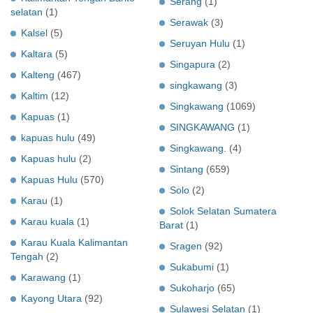
Serang
(1)
selatan
(1)
Serawak
(3)
Kalsel
(5)
Seruyan Hulu
(1)
Kaltara
(5)
Singapura
(2)
Kalteng
(467)
singkawang
(3)
Kaltim
(12)
Singkawang
(1069)
Kapuas
(1)
SINGKAWANG
(1)
kapuas hulu
(49)
Singkawang.
(4)
Kapuas hulu
(2)
Sintang
(659)
Kapuas Hulu
(570)
Solo
(2)
Karau
(1)
Solok Selatan Sumatera
Karau kuala
(1)
Barat
(1)
Karau Kuala Kalimantan
Sragen
(92)
Tengah
(2)
Sukabumi
(1)
Karawang
(1)
Sukoharjo
(65)
Kayong Utara
(92)
Sulawesi Selatan
(1)