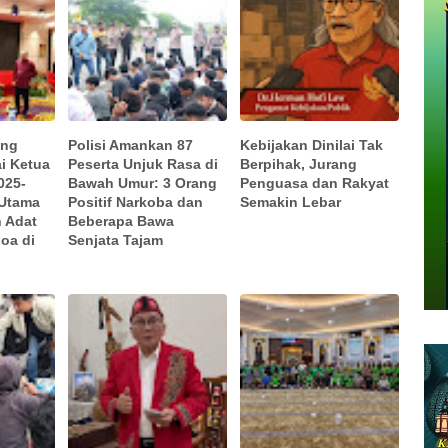
ung
Polisi Amankan 87
Kebijakan Dinilai Tak
ai Ketua
Peserta Unjuk Rasa di
Berpihak, Jurang
025-
Bawah Umur: 3 Orang
Penguasa dan Rakyat
 Utama
Positif Narkoba dan
Semakin Lebar
 Adat
Beberapa Bawa
oa di
Senjata Tajam