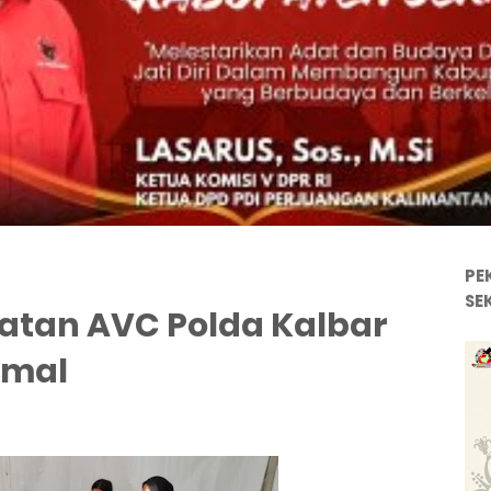
PE
SE
atan AVC Polda Kalbar
imal