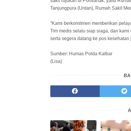
sakit rujukan di Pontianak, yaitu Rum
Tanjungpura (Untan), Rumah Sakit Med
“Kami berkomitmen memberikan pelaya
Tim medis selalu siap siaga, dan ka
serta segera datang ke pos kesehatan j
Sumber: Humas Polda Kalbar
(Lisa)
BA
A