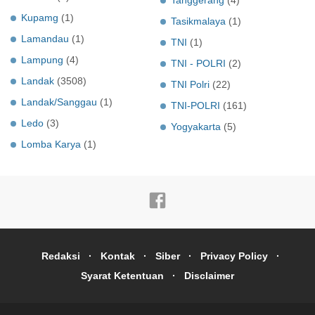
Kupamg
(1)
Tasikmalaya
(1)
Lamandau
(1)
TNI
(1)
Lampung
(4)
TNI - POLRI
(2)
Landak
(3508)
TNI Polri
(22)
Landak/Sanggau
(1)
TNI-POLRI
(161)
Ledo
(3)
Yogyakarta
(5)
Lomba Karya
(1)
Redaksi
Kontak
Siber
Privacy Policy
Syarat Ketentuan
Disclaimer