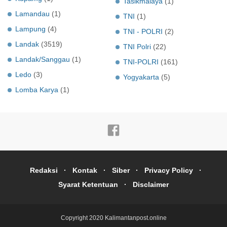
Tasikmalaya
(1)
Lamandau
(1)
TNI
(1)
Lampung
(4)
TNI - POLRI
(2)
Landak
(3519)
TNI Polri
(22)
Landak/Sanggau
(1)
TNI-POLRI
(161)
Ledo
(3)
Yogyakarta
(5)
Lomba Karya
(1)
Redaksi
Kontak
Siber
Privacy Policy
Syarat Ketentuan
Disclaimer
Copyright 2020
Kalimantanpost.online