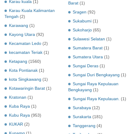
Karau kuala
(1)
Barat
(1)
Karau Kuala Kalimantan
Sragen
(92)
Tengah
(2)
Sukabumi
(1)
Karawang
(1)
Sukoharjo
(65)
Kayong Utara
(92)
Sulawesi Selatan
(1)
Kecamatan Ledo
(2)
Sumatera Barat
(1)
kecamatan Teriak
(1)
Sumatera Utara
(1)
Ketapang
(1560)
Sungai Deras
(1)
Kota Pontianak
(1)
Sungai Duri Bengkayang
(1)
kota Singkawang
(1)
Sungai Raya Kepulauan
Kotawaringin Barat
(1)
Bengkayang
(1)
Kratonan
(1)
Sungai Raya Kepulauan.
(1)
Kuba Raya
(1)
Surabaya
(12)
Kubu Raya
(953)
Surakarta
(181)
KUKAR
(2)
Tanggerang
(4)
Kupamg
(1)