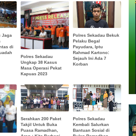
u Jaga
Polres Sekadau Bekuk
n
Pelaku Begal
ntas di
Payudara, Iptu
Juadah
Rahmad Kartono:
Polres Sekadau
Sejauh Ini Ada 7
Ungkap 38 Kasus
Korban
Masa Operasi Pekat
Kapuas 2023
Serahkan 200 Paket
Polres Sekadau
Takjil Untuk Buka
Kembali Salurkan
Puasa Ramadhan,
Bantuan Sosial di