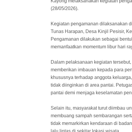
Kayong melaksanakan kegiatan pengam
(28/05/2026).
Kegiatan pengamanan dilaksanakan di 
Tunas Harapan, Desa Kinjil Pesisir,
Pengamanan dilakukan sebagai bentuk
memanfaatkan momentum libur hari ray
Dalam pelaksanaan kegiatan tersebut,
memberikan imbauan kepada para pen
khususnya terhadap anggota keluarga,
tidak diinginkan di area pantai. Petug
pantai demi menjaga keselamatan pen
Selain itu, masyarakat turut diimbau 
membuang sampah sembarangan serta 
tidak memarkirkan kendaraan di bada
lalu lintas di sekitar lokasi wisata.