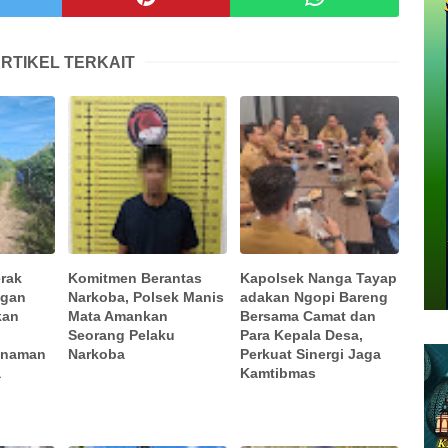
RTIKEL TERKAIT
rak
Komitmen Berantas
Kapolsek Nanga Tayap
ngan
Narkoba, Polsek Manis
adakan Ngopi Bareng
kan
Mata Amankan
Bersama Camat dan
Seorang Pelaku
Para Kepala Desa,
anaman
Narkoba
Perkuat Sinergi Jaga
a
Kamtibmas