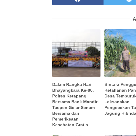
A
Dalam Rangka Hari
Bintara Pengge
Bhayangkara Ke-80,
Ketahanan Pa
Polres Ketapang
Desa Tempuru
Bersama Bank Mandiri
Laksanakan
Taspen Gelar Senam
Pengecekan T
Bersama dan
Jagung Hibrid
Pemeriksaan
Kesehatan Gratis