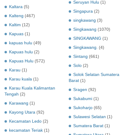
Seruyan Hulu
(1)
Kaltara
(5)
Singapura
(2)
Kalteng
(467)
singkawang
(3)
Kaltim
(12)
Singkawang
(1070)
Kapuas
(1)
SINGKAWANG
(1)
kapuas hulu
(49)
Singkawang.
(4)
Kapuas hulu
(2)
Sintang
(661)
Kapuas Hulu
(572)
Solo
(2)
Karau
(1)
Solok Selatan Sumatera
Karau kuala
(1)
Barat
(1)
Karau Kuala Kalimantan
Sragen
(92)
Tengah
(2)
Sukabumi
(1)
Karawang
(1)
Sukoharjo
(65)
Kayong Utara
(92)
Sulawesi Selatan
(1)
Kecamatan Ledo
(2)
Sumatera Barat
(1)
kecamatan Teriak
(1)
Sumatera Utara
(1)