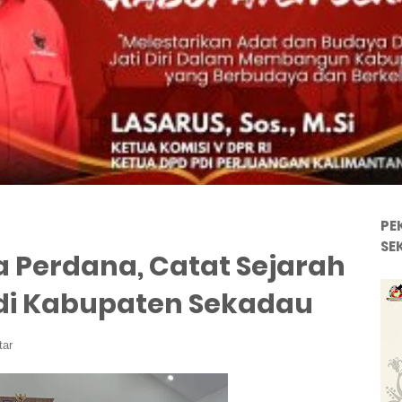
PE
SE
a Perdana, Catat Sejarah
 di Kabupaten Sekadau
tar