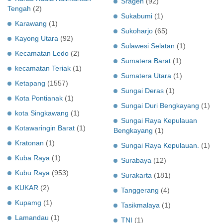
Sragen
(92)
Tengah
(2)
Sukabumi
(1)
Karawang
(1)
Sukoharjo
(65)
Kayong Utara
(92)
Sulawesi Selatan
(1)
Kecamatan Ledo
(2)
Sumatera Barat
(1)
kecamatan Teriak
(1)
Sumatera Utara
(1)
Ketapang
(1557)
Sungai Deras
(1)
Kota Pontianak
(1)
Sungai Duri Bengkayang
(1)
kota Singkawang
(1)
Sungai Raya Kepulauan
Kotawaringin Barat
(1)
Bengkayang
(1)
Kratonan
(1)
Sungai Raya Kepulauan.
(1)
Kuba Raya
(1)
Surabaya
(12)
Kubu Raya
(953)
Surakarta
(181)
KUKAR
(2)
Tanggerang
(4)
Kupamg
(1)
Tasikmalaya
(1)
Lamandau
(1)
TNI
(1)