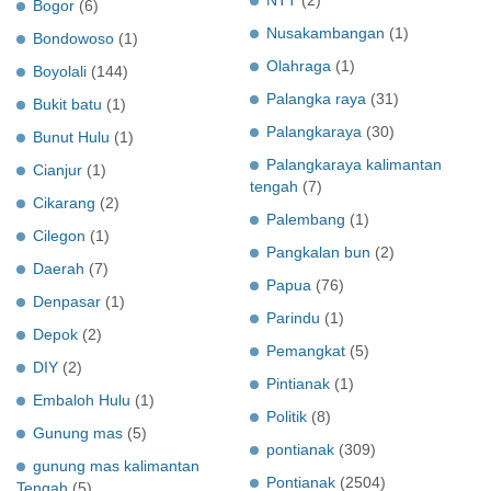
NTT
(2)
Bogor
(6)
Nusakambangan
(1)
Bondowoso
(1)
Olahraga
(1)
Boyolali
(144)
Palangka raya
(31)
Bukit batu
(1)
Palangkaraya
(30)
Bunut Hulu
(1)
Palangkaraya kalimantan
Cianjur
(1)
tengah
(7)
Cikarang
(2)
Palembang
(1)
Cilegon
(1)
Pangkalan bun
(2)
Daerah
(7)
Papua
(76)
Denpasar
(1)
Parindu
(1)
Depok
(2)
Pemangkat
(5)
DIY
(2)
Pintianak
(1)
Embaloh Hulu
(1)
Politik
(8)
Gunung mas
(5)
pontianak
(309)
gunung mas kalimantan
Pontianak
(2504)
Tengah
(5)