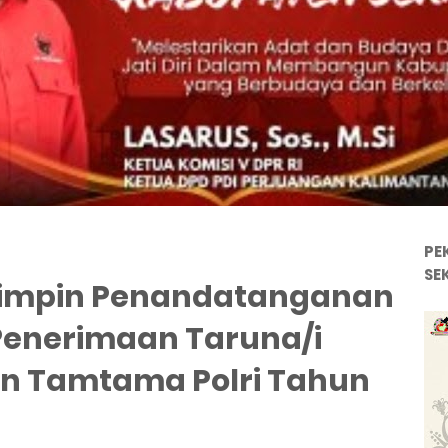
PE
SE
Pimpin Penandatanganan
 Penerimaan Taruna/i
dan Tamtama Polri Tahun