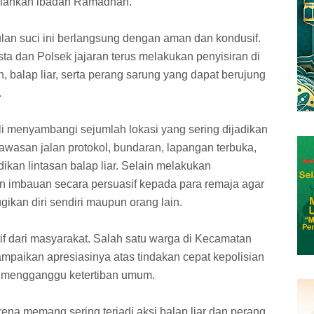
alankan ibadah Ramadhan.
an suci ini berlangsung dengan aman dan kondusif.
sta dan Polsek jajaran terus melakukan penyisiran di
ran, balap liar, serta perang sarung yang dapat berujung
.
i menyambangi sejumlah lokasi yang sering dijadikan
awasan jalan protokol, bundaran, lapangan terbuka,
ikan lintasan balap liar. Selain melakukan
 imbauan secara persuasif kepada para remaja agar
gikan diri sendiri maupun orang lain.
tif dari masyarakat. Salah satu warga di Kecamatan
paikan apresiasinya atas tindakan cepat kepolisian
t mengganggu ketertiban umum.
rena memang sering terjadi aksi balap liar dan perang