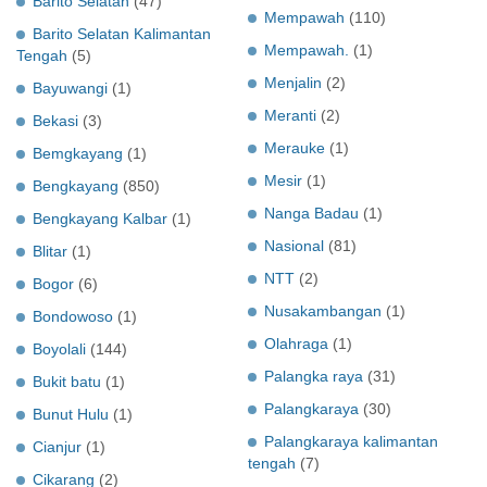
Barito Selatan
(47)
Mempawah
(110)
Barito Selatan Kalimantan
Mempawah.
(1)
Tengah
(5)
Menjalin
(2)
Bayuwangi
(1)
Meranti
(2)
Bekasi
(3)
Merauke
(1)
Bemgkayang
(1)
Mesir
(1)
Bengkayang
(850)
Nanga Badau
(1)
Bengkayang Kalbar
(1)
Nasional
(81)
Blitar
(1)
NTT
(2)
Bogor
(6)
Nusakambangan
(1)
Bondowoso
(1)
Olahraga
(1)
Boyolali
(144)
Palangka raya
(31)
Bukit batu
(1)
Palangkaraya
(30)
Bunut Hulu
(1)
Palangkaraya kalimantan
Cianjur
(1)
tengah
(7)
Cikarang
(2)