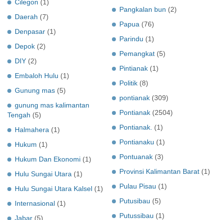
Cilegon
(1)
Pangkalan bun
(2)
Daerah
(7)
Papua
(76)
Denpasar
(1)
Parindu
(1)
Depok
(2)
Pemangkat
(5)
DIY
(2)
Pintianak
(1)
Embaloh Hulu
(1)
Politik
(8)
Gunung mas
(5)
pontianak
(309)
gunung mas kalimantan
Pontianak
(2504)
Tengah
(5)
Pontianak.
(1)
Halmahera
(1)
Pontianaku
(1)
Hukum
(1)
Pontuanak
(3)
Hukum Dan Ekonomi
(1)
Provinsi Kalimantan Barat
(1)
Hulu Sungai Utara
(1)
Pulau Pisau
(1)
Hulu Sungai Utara Kalsel
(1)
Putusibau
(5)
Internasional
(1)
Putussibau
(1)
Jabar
(5)