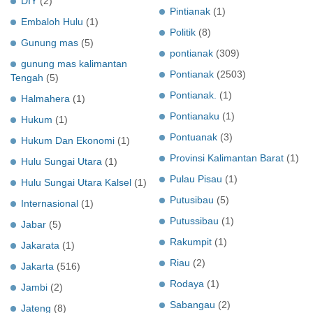
DIY
(2)
Pintianak
(1)
Embaloh Hulu
(1)
Politik
(8)
Gunung mas
(5)
pontianak
(309)
gunung mas kalimantan
Pontianak
(2503)
Tengah
(5)
Pontianak.
(1)
Halmahera
(1)
Pontianaku
(1)
Hukum
(1)
Pontuanak
(3)
Hukum Dan Ekonomi
(1)
Provinsi Kalimantan Barat
(1)
Hulu Sungai Utara
(1)
Pulau Pisau
(1)
Hulu Sungai Utara Kalsel
(1)
Putusibau
(5)
Internasional
(1)
Putussibau
(1)
Jabar
(5)
Rakumpit
(1)
Jakarata
(1)
Riau
(2)
Jakarta
(516)
Rodaya
(1)
Jambi
(2)
Sabangau
(2)
Jateng
(8)