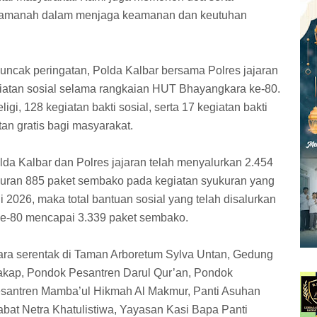
ap amanah dalam menjaga keamanan dan keutuhan
uncak peringatan, Polda Kalbar bersama Polres jajaran
iatan sosial selama rangkaian HUT Bhayangkara ke-80.
igi, 128 kegiatan bakti sosial, serta 17 kegiatan bakti
n gratis bagi masyarakat.
lda Kalbar dan Polres jajaran telah menyalurkan 2.454
luran 885 paket sembako pada kegiatan syukuran yang
li 2026, maka total bantuan sosial yang telah disalurkan
e-80 mencapai 3.339 paket sembako.
ara serentak di Taman Arboretum Sylva Untan, Gedung
ap, Pondok Pesantren Darul Qur’an, Pondok
santren Mamba’ul Hikmah Al Makmur, Panti Asuhan
abat Netra Khatulistiwa, Yayasan Kasi Bapa Panti