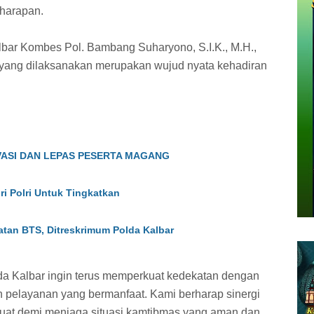
harapan.
bar Kombes Pol. Bambang Suharyono, S.I.K., M.H.,
 yang dilaksanakan merupakan wujud nyata kehadiran
VASI DAN LEPAS PESERTA MAGANG
ri Polri Untuk Tingkatkan
atan BTS, Ditreskrimum Polda Kalbar
da Kalbar ingin terus memperkuat kedekatan dengan
n pelayanan yang bermanfaat. Kami berharap sinergi
kuat demi menjaga situasi kamtibmas yang aman dan