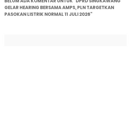
BELUM ADA KOMENTAR UNTUK "DPRD SINGKAWANG
GELAR HEARING BERSAMA AMPS, PLN TARGETKAN
PASOKAN LISTRIK NORMAL 11 JULI 2026"