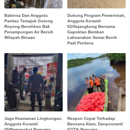
Babinsa Dan Anggota
Dukung Program Pemerintah,
Pamtas Temajuk Gotong
Anggota Koramil
Royong Bersihkan Bak
02/Sejangkung Bersama
Penampungan Air Bersih
Gapoktan Bemban
Wilayah Binaan
Laksanakan Semai Benih
Padi Perdana
Jaga Keamanan Lingkungan,
Respon Cepat Terhadap
Anggota Koramil
Bencana Alam, Danposramil
05/Pemangkat Bersama
07/Tlk Bersama