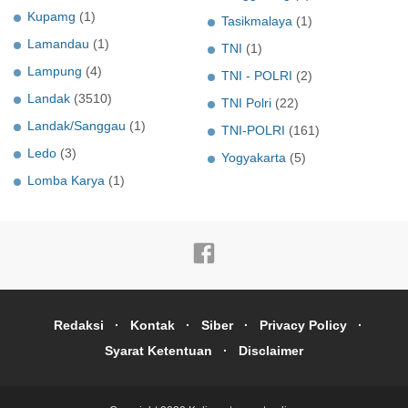
Kupamg
(1)
Tasikmalaya
(1)
Lamandau
(1)
TNI
(1)
Lampung
(4)
TNI - POLRI
(2)
Landak
(3510)
TNI Polri
(22)
Landak/Sanggau
(1)
TNI-POLRI
(161)
Ledo
(3)
Yogyakarta
(5)
Lomba Karya
(1)
Redaksi
Kontak
Siber
Privacy Policy
Syarat Ketentuan
Disclaimer