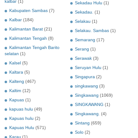
kalbar
(1)
Sekadau Hulu
(1)
Kabupaten Sambas
(7)
Sekadau.
(1)
Kalbar
(184)
Selakau
(1)
Kalimantan Barat
(21)
Selakau. Sambas
(1)
Kalimantan Tengah
(8)
Semarang
(17)
Kalimantan Tengah Barito
Serang
(1)
selatan
(1)
Serawak
(3)
Kalsel
(5)
Seruyan Hulu
(1)
Kaltara
(5)
Singapura
(2)
Kalteng
(467)
singkawang
(3)
Kaltim
(12)
Singkawang
(1069)
Kapuas
(1)
SINGKAWANG
(1)
kapuas hulu
(49)
Singkawang.
(4)
Kapuas hulu
(2)
Sintang
(659)
Kapuas Hulu
(571)
Solo
(2)
Karau
(1)