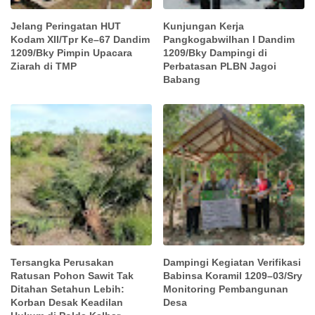
Jelang Peringatan HUT
Kunjungan Kerja
Kodam XII/Tpr Ke–67 Dandim
Pangkogabwilhan I Dandim
1209/Bky Pimpin Upacara
1209/Bky Dampingi di
Ziarah di TMP
Perbatasan PLBN Jagoi
Babang
Tersangka Perusakan
Dampingi Kegiatan Verifikasi
Ratusan Pohon Sawit Tak
Babinsa Koramil 1209–03/Sry
Ditahan Setahun Lebih:
Monitoring Pembangunan
Korban Desak Keadilan
Desa