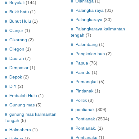
Olahraga
(1)
Boyolali
(144)
Palangka raya
(31)
Bukit batu
(1)
Palangkaraya
(30)
Bunut Hulu
(1)
Palangkaraya kalimantan
Cianjur
(1)
tengah
(7)
Cikarang
(2)
Palembang
(1)
Cilegon
(1)
Pangkalan bun
(2)
Daerah
(7)
Papua
(76)
Denpasar
(1)
Parindu
(1)
Depok
(2)
Pemangkat
(5)
DIY
(2)
Pintianak
(1)
Embaloh Hulu
(1)
Politik
(8)
Gunung mas
(5)
pontianak
(309)
gunung mas kalimantan
Pontianak
(2504)
Tengah
(5)
Pontianak.
(1)
Halmahera
(1)
Pontianaku
(1)
Hukum
(1)