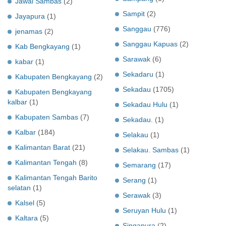
Jawai Sambas
(2)
Sampit
(2)
Jayapura
(1)
Sanggau
(776)
jenamas
(2)
Sanggau Kapuas
(2)
Kab Bengkayang
(1)
Sarawak
(6)
kabar
(1)
Sekadaru
(1)
Kabupaten Bengkayang
(2)
Sekadau
(1705)
Kabupaten Bengkayang
kalbar
(1)
Sekadau Hulu
(1)
Kabupaten Sambas
(7)
Sekadau.
(1)
Kalbar
(184)
Selakau
(1)
Kalimantan Barat
(21)
Selakau. Sambas
(1)
Kalimantan Tengah
(8)
Semarang
(17)
Kalimantan Tengah Barito
Serang
(1)
selatan
(1)
Serawak
(3)
Kalsel
(5)
Seruyan Hulu
(1)
Kaltara
(5)
Singapura
(2)