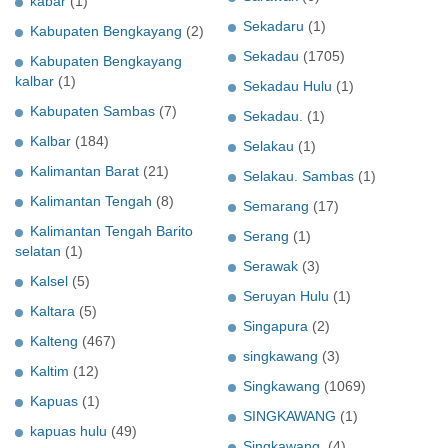
kabar
(1)
Sekadaru
(1)
Kabupaten Bengkayang
(2)
Sekadau
(1705)
Kabupaten Bengkayang
kalbar
(1)
Sekadau Hulu
(1)
Kabupaten Sambas
(7)
Sekadau.
(1)
Kalbar
(184)
Selakau
(1)
Kalimantan Barat
(21)
Selakau. Sambas
(1)
Kalimantan Tengah
(8)
Semarang
(17)
Kalimantan Tengah Barito
Serang
(1)
selatan
(1)
Serawak
(3)
Kalsel
(5)
Seruyan Hulu
(1)
Kaltara
(5)
Singapura
(2)
Kalteng
(467)
singkawang
(3)
Kaltim
(12)
Singkawang
(1069)
Kapuas
(1)
SINGKAWANG
(1)
kapuas hulu
(49)
Singkawang.
(4)