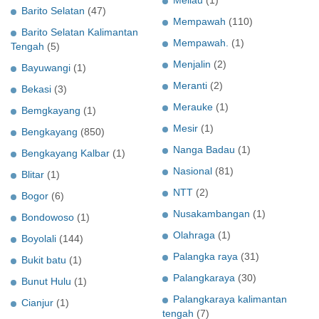
Meliau
(1)
Barito Selatan
(47)
Mempawah
(110)
Barito Selatan Kalimantan
Mempawah.
(1)
Tengah
(5)
Menjalin
(2)
Bayuwangi
(1)
Meranti
(2)
Bekasi
(3)
Merauke
(1)
Bemgkayang
(1)
Mesir
(1)
Bengkayang
(850)
Nanga Badau
(1)
Bengkayang Kalbar
(1)
Nasional
(81)
Blitar
(1)
NTT
(2)
Bogor
(6)
Nusakambangan
(1)
Bondowoso
(1)
Olahraga
(1)
Boyolali
(144)
Palangka raya
(31)
Bukit batu
(1)
Palangkaraya
(30)
Bunut Hulu
(1)
Palangkaraya kalimantan
Cianjur
(1)
tengah
(7)