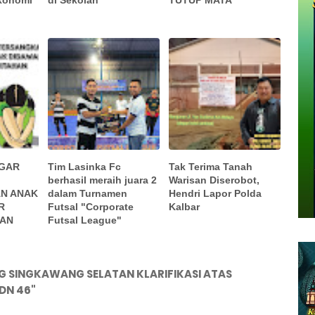
AGAR
Tim Lasinka Fc
Tak Terima Tanah
berhasil meraih juara 2
Warisan Diserobot,
N ANAK
dalam Turnamen
Hendri Lapor Polda
R
Futsal "Corporate
Kalbar
HAN
Futsal League"
 SINGKAWANG SELATAN KLARIFIKASI ATAS
DN 46"