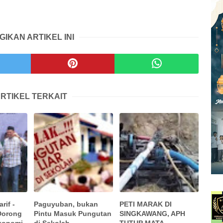
GIKAN ARTIKEL INI
RTIKEL TERKAIT
rif -
Paguyuban, bukan
PETI MARAK DI
Dorong
Pintu Masuk Pungutan
SINGKAWANG, APH
konomi
di Sekolah
TUTUP MATA