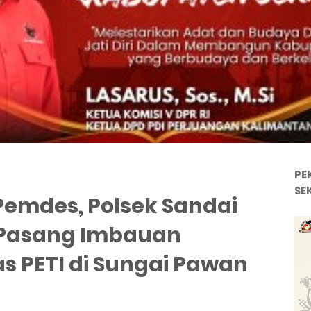
PE
SE
Pemdes, Polsek Sandai
 Pasang Imbauan
s PETI di Sungai Pawan