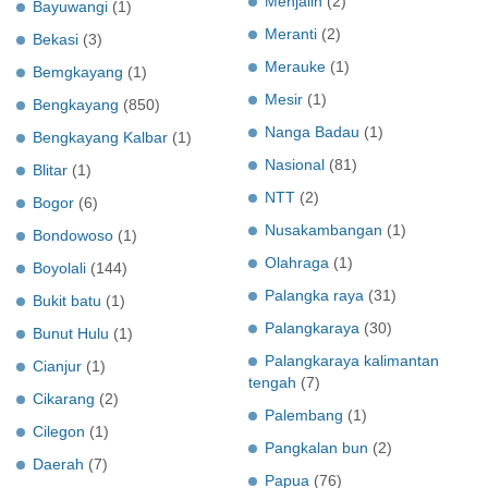
Menjalin
(2)
Bayuwangi
(1)
Meranti
(2)
Bekasi
(3)
Merauke
(1)
Bemgkayang
(1)
Mesir
(1)
Bengkayang
(850)
Nanga Badau
(1)
Bengkayang Kalbar
(1)
Nasional
(81)
Blitar
(1)
NTT
(2)
Bogor
(6)
Nusakambangan
(1)
Bondowoso
(1)
Olahraga
(1)
Boyolali
(144)
Palangka raya
(31)
Bukit batu
(1)
Palangkaraya
(30)
Bunut Hulu
(1)
Palangkaraya kalimantan
Cianjur
(1)
tengah
(7)
Cikarang
(2)
Palembang
(1)
Cilegon
(1)
Pangkalan bun
(2)
Daerah
(7)
Papua
(76)