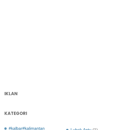
IKLAN
KATEGORI
#kalbar#kalimantan
Lubok Antu
(1)