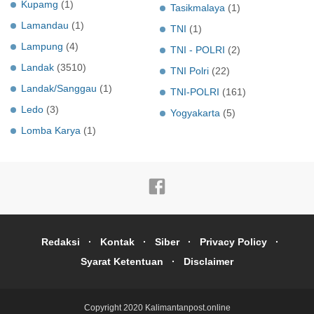
Kupamg
(1)
Tasikmalaya
(1)
Lamandau
(1)
TNI
(1)
Lampung
(4)
TNI - POLRI
(2)
Landak
(3510)
TNI Polri
(22)
Landak/Sanggau
(1)
TNI-POLRI
(161)
Ledo
(3)
Yogyakarta
(5)
Lomba Karya
(1)
Redaksi
Kontak
Siber
Privacy Policy
Syarat Ketentuan
Disclaimer
Copyright 2020
Kalimantanpost.online