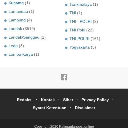
Kupamg
(1)
Tasikmalaya
(1)
Lamandau
(1)
TNI
(1)
Lampung
(4)
TNI - POLRI
(2)
Landak
(3519)
TNI Polri
(22)
Landak/Sanggau
(1)
TNI-POLRI
(161)
Ledo
(3)
Yogyakarta
(5)
Lomba Karya
(1)
Redaksi
Kontak
Siber
Privacy Policy
Syarat Ketentuan
Disclaimer
Copyright 2020
Kalimantanpost.online