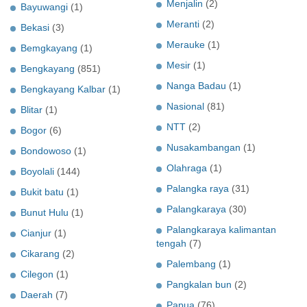
Menjalin
(2)
Bayuwangi
(1)
Meranti
(2)
Bekasi
(3)
Merauke
(1)
Bemgkayang
(1)
Mesir
(1)
Bengkayang
(851)
Nanga Badau
(1)
Bengkayang Kalbar
(1)
Nasional
(81)
Blitar
(1)
NTT
(2)
Bogor
(6)
Nusakambangan
(1)
Bondowoso
(1)
Olahraga
(1)
Boyolali
(144)
Palangka raya
(31)
Bukit batu
(1)
Palangkaraya
(30)
Bunut Hulu
(1)
Palangkaraya kalimantan
Cianjur
(1)
tengah
(7)
Cikarang
(2)
Palembang
(1)
Cilegon
(1)
Pangkalan bun
(2)
Daerah
(7)
Papua
(76)