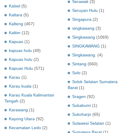
Serawak
(3)
Kalsel
(5)
Seruyan Hulu
(1)
Kaltara
(5)
Singapura
(2)
Kalteng
(467)
singkawang
(3)
Kaltim
(12)
Singkawang
(1069)
Kapuas
(1)
SINGKAWANG
(1)
kapuas hulu
(49)
Singkawang.
(4)
Kapuas hulu
(2)
Sintang
(660)
Kapuas Hulu
(571)
Solo
(2)
Karau
(1)
Solok Selatan Sumatera
Karau kuala
(1)
Barat
(1)
Karau Kuala Kalimantan
Sragen
(92)
Tengah
(2)
Sukabumi
(1)
Karawang
(1)
Sukoharjo
(65)
Kayong Utara
(92)
Sulawesi Selatan
(1)
Kecamatan Ledo
(2)
Sumatera Barat
(1)