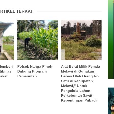
RTIKEL TERKAIT
Memberi
Polsek Nanga Pinoh
Alat Berat Milik Pemda
tibmas
Dukung Program
Melawi di Gunakan
akat
Pemerintah
Bebas Oleh Orang No
Satu di kabupaten
Melawi," Untuk
Pengelola Lahan
Perkebunan Sawit
Kepentingan Pribadi