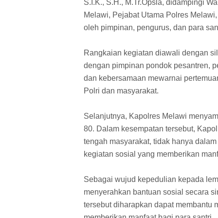
S.I.K., S.H., M.Tr.Opsla, didampingi
Melawi, Pejabat Utama Polres Melawi, 
oleh pimpinan, pengurus, dan para sa
Rangkaian kegiatan diawali dengan si
dengan pimpinan pondok pesantren, pe
dan kebersamaan mewarnai pertemuan 
Polri dan masyarakat.
Selanjutnya, Kapolres Melawi menyam
80. Dalam kesempatan tersebut, Kapol
tengah masyarakat, tidak hanya dalam 
kegiatan sosial yang memberikan manf
Sebagai wujud kepedulian kepada le
menyerahkan bantuan sosial secara s
tersebut diharapkan dapat membantu
memberikan manfaat bagi para santri.