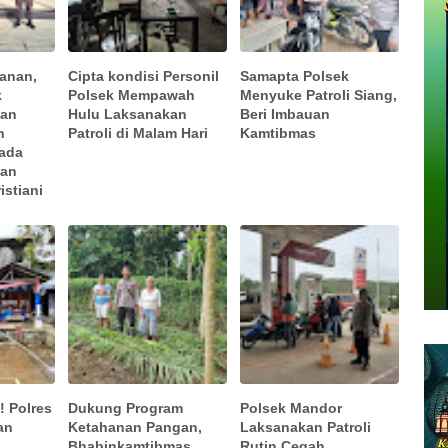
anan,
Cipta kondisi Personil
Samapta Polsek
k
Polsek Mempawah
Menyuke Patroli Siang,
kan
Hulu Laksanakan
Beri Imbauan
n
Patroli di Malam Hari
Kamtibmas
ada
aan
istiani
! Polres
Dukung Program
Polsek Mandor
an
Ketahanan Pangan,
Laksanakan Patroli
Bhabinkamtibmas
Rutin Cegah