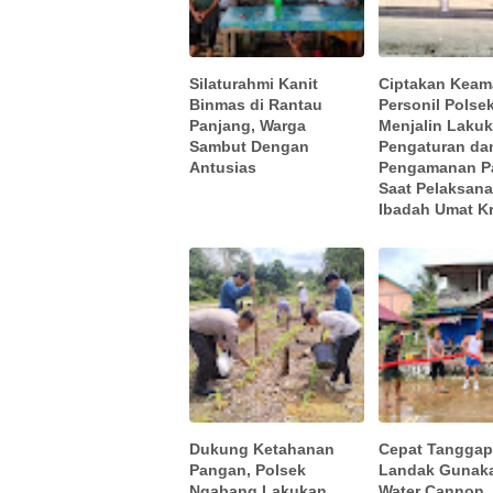
Silaturahmi Kanit
Ciptakan Keam
Binmas di Rantau
Personil Polse
Panjang, Warga
Menjalin Laku
Sambut Dengan
Pengaturan da
Antusias
Pengamanan P
Saat Pelaksan
Ibadah Umat Kr
Dukung Ketahanan
Cepat Tanggap
Pangan, Polsek
Landak Gunak
Ngabang Lakukan
Water Cannon