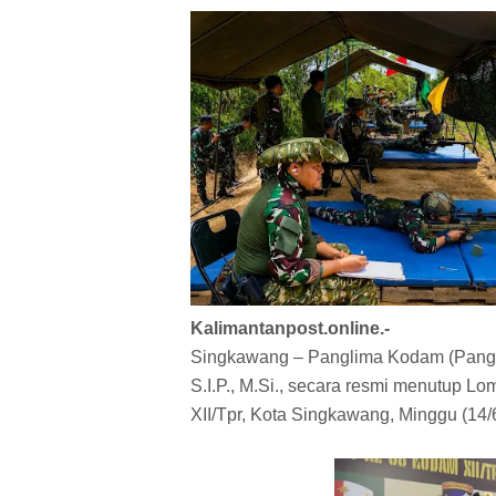
Kalimantanpost.online.-
Singkawang – Panglima Kodam (Pangda
S.I.P., M.Si., secara resmi menutup 
XII/Tpr, Kota Singkawang, Minggu (14/