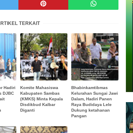
RTIKEL TERKAIT
r Hadiri
Komite Mahasiswa
Bhabinkamtibmas
rs DJBC
Kabupaten Sambas
Kelurahan Sungai Jawi
ait
(KMKS) Minta Kepala
Dalam, Hadiri Panen
Disdikbud Kalbar
Raya Budidaya Lele
n
Diganti
Dukung ketahanan
Pangan