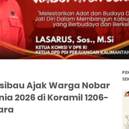
PE
SE
ssibau Ajak Warga Nobar
ia 2026 di Koramil 1206-
ara