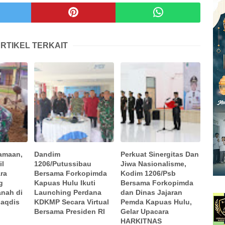
RTIKEL TERKAIT
samaan,
Dandim
Perkuat Sinergitas Dan
il
1206/Putussibau
Jiwa Nasionalisme,
ra
Bersama Forkopimda
Kodim 1206/Psb
g
Kapuas Hulu Ikuti
Bersama Forkopimda
nah di
Launching Perdana
dan Dinas Jajaran
Maqdis
KDKMP Secara Virtual
Pemda Kapuas Hulu,
Bersama Presiden RI
Gelar Upacara
HARKITNAS