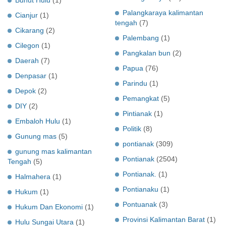
Bunut Hulu
(1)
Palangkaraya kalimantan
Cianjur
(1)
tengah
(7)
Cikarang
(2)
Palembang
(1)
Cilegon
(1)
Pangkalan bun
(2)
Daerah
(7)
Papua
(76)
Denpasar
(1)
Parindu
(1)
Depok
(2)
Pemangkat
(5)
DIY
(2)
Pintianak
(1)
Embaloh Hulu
(1)
Politik
(8)
Gunung mas
(5)
pontianak
(309)
gunung mas kalimantan
Pontianak
(2504)
Tengah
(5)
Pontianak.
(1)
Halmahera
(1)
Pontianaku
(1)
Hukum
(1)
Pontuanak
(3)
Hukum Dan Ekonomi
(1)
Provinsi Kalimantan Barat
(1)
Hulu Sungai Utara
(1)