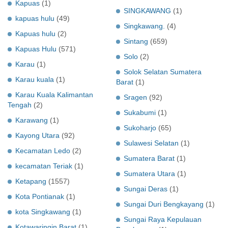
Kapuas
(1)
SINGKAWANG
(1)
kapuas hulu
(49)
Singkawang.
(4)
Kapuas hulu
(2)
Sintang
(659)
Kapuas Hulu
(571)
Solo
(2)
Karau
(1)
Solok Selatan Sumatera
Karau kuala
(1)
Barat
(1)
Karau Kuala Kalimantan
Sragen
(92)
Tengah
(2)
Sukabumi
(1)
Karawang
(1)
Sukoharjo
(65)
Kayong Utara
(92)
Sulawesi Selatan
(1)
Kecamatan Ledo
(2)
Sumatera Barat
(1)
kecamatan Teriak
(1)
Sumatera Utara
(1)
Ketapang
(1557)
Sungai Deras
(1)
Kota Pontianak
(1)
Sungai Duri Bengkayang
(1)
kota Singkawang
(1)
Sungai Raya Kepulauan
Kotawaringin Barat
(1)