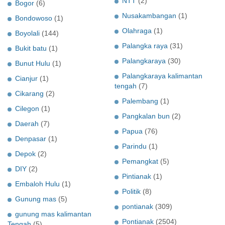
NTT
(2)
Bogor
(6)
Nusakambangan
(1)
Bondowoso
(1)
Olahraga
(1)
Boyolali
(144)
Palangka raya
(31)
Bukit batu
(1)
Palangkaraya
(30)
Bunut Hulu
(1)
Palangkaraya kalimantan
Cianjur
(1)
tengah
(7)
Cikarang
(2)
Palembang
(1)
Cilegon
(1)
Pangkalan bun
(2)
Daerah
(7)
Papua
(76)
Denpasar
(1)
Parindu
(1)
Depok
(2)
Pemangkat
(5)
DIY
(2)
Pintianak
(1)
Embaloh Hulu
(1)
Politik
(8)
Gunung mas
(5)
pontianak
(309)
gunung mas kalimantan
Pontianak
(2504)
Tengah
(5)