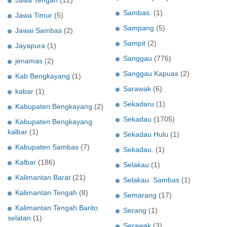
Jawa Tengah
(12)
Sambas.
(1)
Jawa Timur
(5)
Sampang
(5)
Jawai Sambas
(2)
Sampit
(2)
Jayapura
(1)
Sanggau
(776)
jenamas
(2)
Sanggau Kapuas
(2)
Kab Bengkayang
(1)
Sarawak
(6)
kabar
(1)
Sekadaru
(1)
Kabupaten Bengkayang
(2)
Sekadau
(1705)
Kabupaten Bengkayang
kalbar
(1)
Sekadau Hulu
(1)
Kabupaten Sambas
(7)
Sekadau.
(1)
Kalbar
(186)
Selakau
(1)
Kalimantan Barat
(21)
Selakau. Sambas
(1)
Kalimantan Tengah
(8)
Semarang
(17)
Kalimantan Tengah Barito
Serang
(1)
selatan
(1)
Serawak
(3)