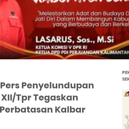
PE
SE
i Pers Penyelundupan
 XII/Tpr Tegaskan
a Perbatasan Kalbar