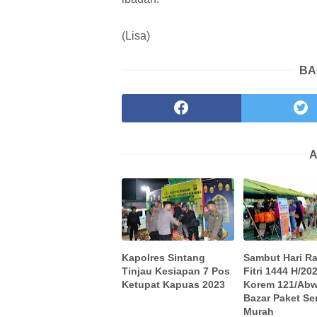
(Lisa)
BA
A
Kapolres Sintang
Sambut Hari Ra
Tinjau Kesiapan 7 Pos
Fitri 1444 H/20
Ketupat Kapuas 2023
Korem 121/Abw
Bazar Paket S
Murah