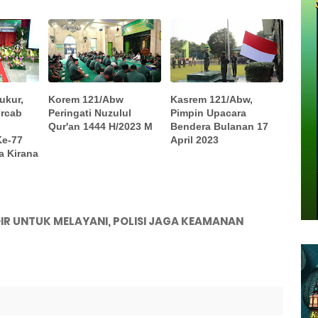
ukur,
Korem 121/Abw
Kasrem 121/Abw,
orcab
Peringati Nuzulul
Pimpin Upacara
Qur'an 1444 H/2023 M
Bendera Bulanan 17
Ke-77
April 2023
a Kirana
R UNTUK MELAYANI, POLISI JAGA KEAMANAN