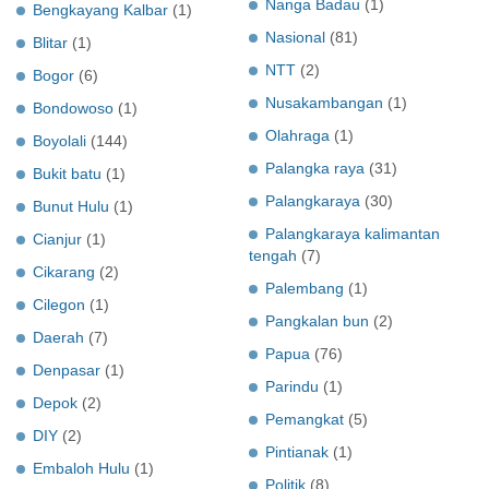
Nanga Badau
(1)
Bengkayang Kalbar
(1)
Nasional
(81)
Blitar
(1)
NTT
(2)
Bogor
(6)
Nusakambangan
(1)
Bondowoso
(1)
Olahraga
(1)
Boyolali
(144)
Palangka raya
(31)
Bukit batu
(1)
Palangkaraya
(30)
Bunut Hulu
(1)
Palangkaraya kalimantan
Cianjur
(1)
tengah
(7)
Cikarang
(2)
Palembang
(1)
Cilegon
(1)
Pangkalan bun
(2)
Daerah
(7)
Papua
(76)
Denpasar
(1)
Parindu
(1)
Depok
(2)
Pemangkat
(5)
DIY
(2)
Pintianak
(1)
Embaloh Hulu
(1)
Politik
(8)