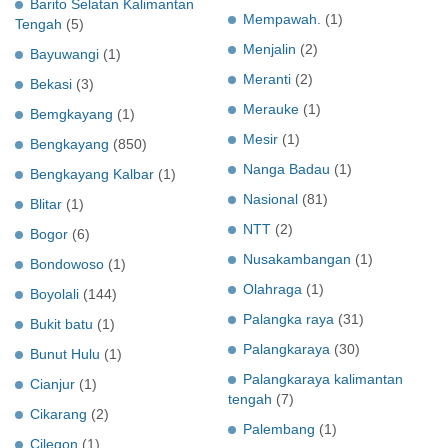
Barito Selatan Kalimantan
Mempawah.
(1)
Tengah
(5)
Menjalin
(2)
Bayuwangi
(1)
Meranti
(2)
Bekasi
(3)
Merauke
(1)
Bemgkayang
(1)
Mesir
(1)
Bengkayang
(850)
Nanga Badau
(1)
Bengkayang Kalbar
(1)
Nasional
(81)
Blitar
(1)
NTT
(2)
Bogor
(6)
Nusakambangan
(1)
Bondowoso
(1)
Olahraga
(1)
Boyolali
(144)
Palangka raya
(31)
Bukit batu
(1)
Palangkaraya
(30)
Bunut Hulu
(1)
Palangkaraya kalimantan
Cianjur
(1)
tengah
(7)
Cikarang
(2)
Palembang
(1)
Cilegon
(1)