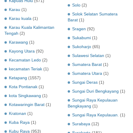
Kapuas Hulu
(571)
Solo
(2)
Karau
(1)
Solok Selatan Sumatera
Karau kuala
(1)
Barat
(1)
Karau Kuala Kalimantan
Sragen
(92)
Tengah
(2)
Sukabumi
(1)
Karawang
(1)
Sukoharjo
(65)
Kayong Utara
(92)
Sulawesi Selatan
(1)
Kecamatan Ledo
(2)
Sumatera Barat
(1)
kecamatan Teriak
(1)
Sumatera Utara
(1)
Ketapang
(1557)
Sungai Deras
(1)
Kota Pontianak
(1)
Sungai Duri Bengkayang
(1)
kota Singkawang
(1)
Sungai Raya Kepulauan
Kotawaringin Barat
(1)
Bengkayang
(1)
Kratonan
(1)
Sungai Raya Kepulauan.
(1)
Kuba Raya
(1)
Surabaya
(12)
Kubu Raya
(953)
Surakarta
(181)