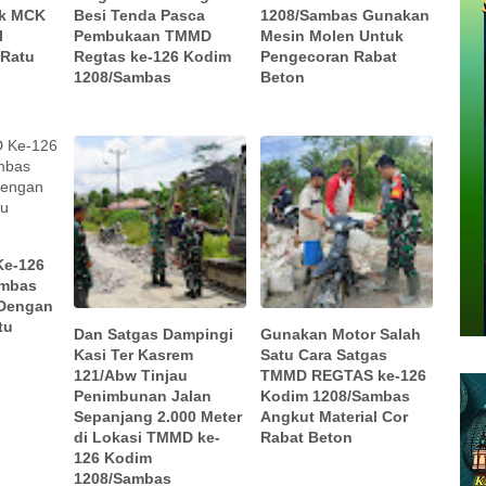
ik MCK
Besi Tenda Pasca
1208/Sambas Gunakan
l
Pembukaan TMMD
Mesin Molen Untuk
 Ratu
Regtas ke-126 Kodim
Pengecoran Rabat
1208/Sambas
Beton
Ke-126
ambas
 Dengan
tu
Dan Satgas Dampingi
Gunakan Motor Salah
Kasi Ter Kasrem
Satu Cara Satgas
121/Abw Tinjau
TMMD REGTAS ke-126
Penimbunan Jalan
Kodim 1208/Sambas
Sepanjang 2.000 Meter
Angkut Material Cor
di Lokasi TMMD ke-
Rabat Beton
126 Kodim
1208/Sambas