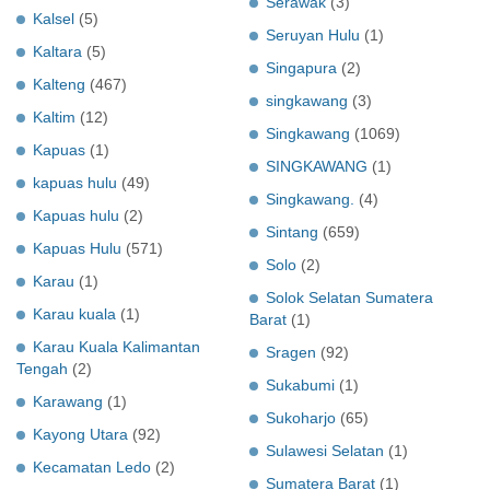
Serawak
(3)
Kalsel
(5)
Seruyan Hulu
(1)
Kaltara
(5)
Singapura
(2)
Kalteng
(467)
singkawang
(3)
Kaltim
(12)
Singkawang
(1069)
Kapuas
(1)
SINGKAWANG
(1)
kapuas hulu
(49)
Singkawang.
(4)
Kapuas hulu
(2)
Sintang
(659)
Kapuas Hulu
(571)
Solo
(2)
Karau
(1)
Solok Selatan Sumatera
Karau kuala
(1)
Barat
(1)
Karau Kuala Kalimantan
Sragen
(92)
Tengah
(2)
Sukabumi
(1)
Karawang
(1)
Sukoharjo
(65)
Kayong Utara
(92)
Sulawesi Selatan
(1)
Kecamatan Ledo
(2)
Sumatera Barat
(1)