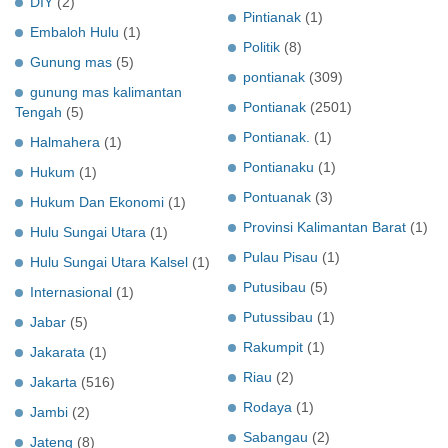
DIY
(2)
Pintianak
(1)
Embaloh Hulu
(1)
Politik
(8)
Gunung mas
(5)
pontianak
(309)
gunung mas kalimantan
Pontianak
(2501)
Tengah
(5)
Pontianak.
(1)
Halmahera
(1)
Pontianaku
(1)
Hukum
(1)
Pontuanak
(3)
Hukum Dan Ekonomi
(1)
Provinsi Kalimantan Barat
(1)
Hulu Sungai Utara
(1)
Pulau Pisau
(1)
Hulu Sungai Utara Kalsel
(1)
Putusibau
(5)
Internasional
(1)
Putussibau
(1)
Jabar
(5)
Rakumpit
(1)
Jakarata
(1)
Riau
(2)
Jakarta
(516)
Rodaya
(1)
Jambi
(2)
Sabangau
(2)
Jateng
(8)