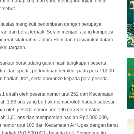
kat terhadap kegiatan yang menggabungkan unsur
ersebut.
 antusias mengikuti perlombaan dengan berupaya
n dan berat terbaik. Selain menjadi ajang kompetisi,
ererat silaturahmi antara Polri dan masyarakat dalam
ekeluargaan.
rkan berat udang galah hasil tangkapan peserta.
ib, dan sportif, perlombaan berakhir pada pukul 12.00
hadiah, trofi, serta doorprize kepada para peserta.
1 diraih oleh peserta nomor urut 252 dari Kecamatan
ah 1,83 ons yang berhak memperoleh hadiah sebesar
iraih oleh peserta nomor urut 190 dari Kecamatan
ah 1,61 ons dan memperoleh hadiah Rp2.000.000,-
erta nomor urut 100 dari Kecamatan Air Upas dengan berat
adiah Rp1.500.000,- beserta trofi. Sementara itu,