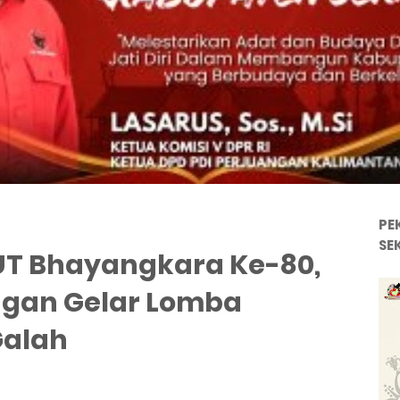
PE
SE
T Bhayangkara Ke-80,
gan Gelar Lomba
Galah