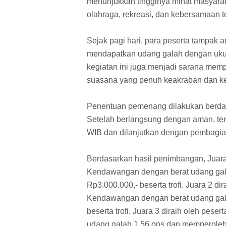
menunjukkan tingginya minat masyara
olahraga, rekreasi, dan kebersamaan t
Sejak pagi hari, para peserta tampak
mendapatkan udang galah dengan ukura
kegiatan ini juga menjadi sarana memp
suasana yang penuh keakraban dan k
Penentuan pemenang dilakukan berdasa
Setelah berlangsung dengan aman, tert
WIB dan dilanjutkan dengan pembagian 
Berdasarkan hasil penimbangan, Juara 
Kendawangan dengan berat udang gal
Rp3.000.000,- beserta trofi. Juara 2 d
Kendawangan dengan berat udang gal
beserta trofi. Juara 3 diraih oleh pes
udang galah 1,56 ons dan memperoleh h