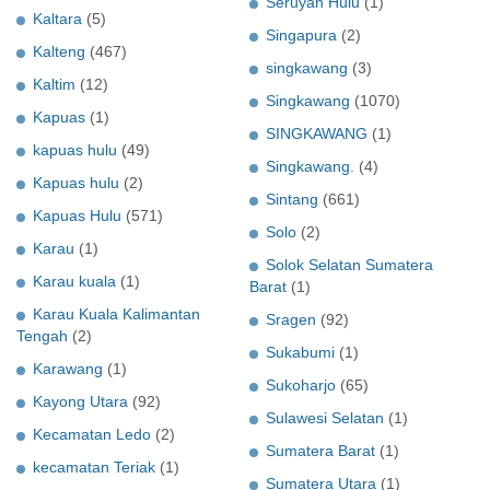
Seruyan Hulu
(1)
Kaltara
(5)
Singapura
(2)
Kalteng
(467)
singkawang
(3)
Kaltim
(12)
Singkawang
(1070)
Kapuas
(1)
SINGKAWANG
(1)
kapuas hulu
(49)
Singkawang.
(4)
Kapuas hulu
(2)
Sintang
(661)
Kapuas Hulu
(571)
Solo
(2)
Karau
(1)
Solok Selatan Sumatera
Karau kuala
(1)
Barat
(1)
Karau Kuala Kalimantan
Sragen
(92)
Tengah
(2)
Sukabumi
(1)
Karawang
(1)
Sukoharjo
(65)
Kayong Utara
(92)
Sulawesi Selatan
(1)
Kecamatan Ledo
(2)
Sumatera Barat
(1)
kecamatan Teriak
(1)
Sumatera Utara
(1)