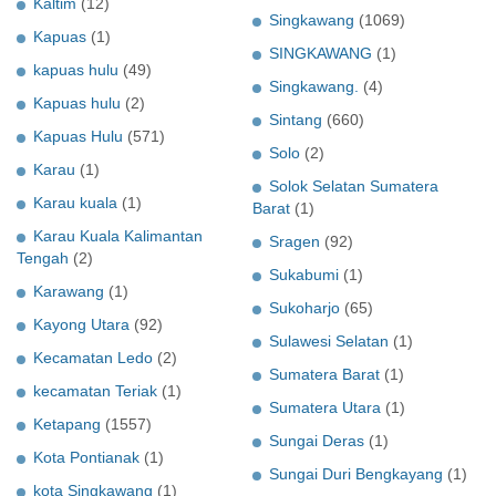
Kaltim
(12)
Singkawang
(1069)
Kapuas
(1)
SINGKAWANG
(1)
kapuas hulu
(49)
Singkawang.
(4)
Kapuas hulu
(2)
Sintang
(660)
Kapuas Hulu
(571)
Solo
(2)
Karau
(1)
Solok Selatan Sumatera
Karau kuala
(1)
Barat
(1)
Karau Kuala Kalimantan
Sragen
(92)
Tengah
(2)
Sukabumi
(1)
Karawang
(1)
Sukoharjo
(65)
Kayong Utara
(92)
Sulawesi Selatan
(1)
Kecamatan Ledo
(2)
Sumatera Barat
(1)
kecamatan Teriak
(1)
Sumatera Utara
(1)
Ketapang
(1557)
Sungai Deras
(1)
Kota Pontianak
(1)
Sungai Duri Bengkayang
(1)
kota Singkawang
(1)