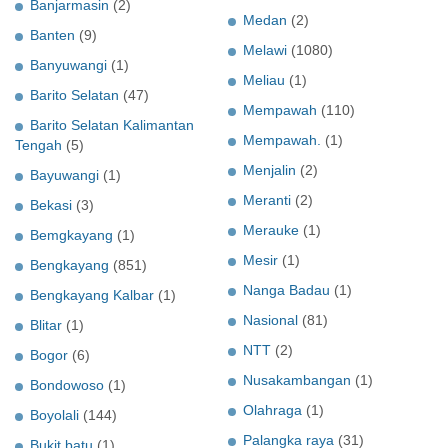
Banjarmasin
(2)
Medan
(2)
Banten
(9)
Melawi
(1080)
Banyuwangi
(1)
Meliau
(1)
Barito Selatan
(47)
Mempawah
(110)
Barito Selatan Kalimantan
Mempawah.
(1)
Tengah
(5)
Menjalin
(2)
Bayuwangi
(1)
Meranti
(2)
Bekasi
(3)
Merauke
(1)
Bemgkayang
(1)
Mesir
(1)
Bengkayang
(851)
Nanga Badau
(1)
Bengkayang Kalbar
(1)
Nasional
(81)
Blitar
(1)
NTT
(2)
Bogor
(6)
Nusakambangan
(1)
Bondowoso
(1)
Olahraga
(1)
Boyolali
(144)
Palangka raya
(31)
Bukit batu
(1)